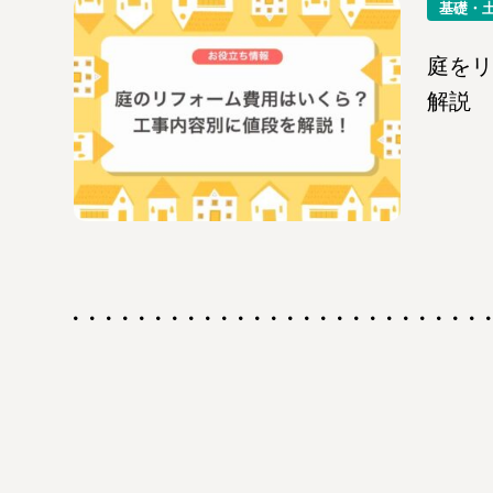
基礎・
庭をリ
解説