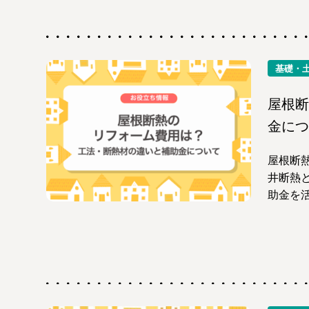
基礎・
屋根断
金につ
屋根断熱
井断熱
助金を