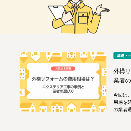
基礎・
外構リ
業者の
今回は
用感を
の業者