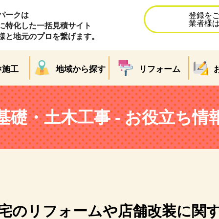
パークは
登録を
業者様
に特化した一括見積サイト
様と地元のプロを繋げます。
×施工
地域から探す
リフォーム
基礎・土木工事 - お役立ち情
宅のリフォームや店舗改装に関