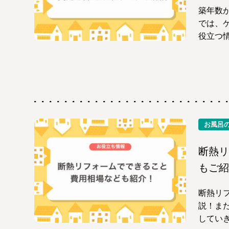
築年数
では、
役立つ
お風呂
断熱リ
もご紹
断熱リ
説！ま
してい