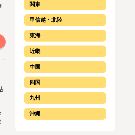
関東
事
、
甲信越・北陸
東海
近畿
中国
四国
法
九州
沖縄
解
説