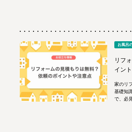
お風呂
リフォ
イント
家のリ
基礎知
で、必