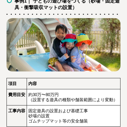
事例1｜ 子どもの遊び場をつくる（砂場・固定遊
具・衝撃吸収マットの設置）
項目
内容
費用目安
約30万〜80万円
（設置する遊具の種類や舗装範囲により変動）
工事内容
固定遊具の設置および基礎工事
砂場の設置
ゴムチップマット等の安全舗装