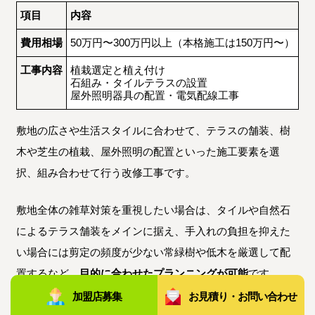
項目
内容
費用相場
50万円〜300万円以上（本格施工は150万円〜）
工事内容
植栽選定と植え付け
石組み・タイルテラスの設置
屋外照明器具の配置・電気配線工事
敷地の広さや生活スタイルに合わせて、テラスの舗装、樹
木や芝生の植栽、屋外照明の配置といった施工要素を選
択、組み合わせて行う改修工事です。
敷地全体の雑草対策を重視したい場合は、タイルや自然石
によるテラス舗装をメインに据え、手入れの負担を抑えた
い場合には剪定の頻度が少ない常緑樹や低木を厳選して配
置するなど、
目的に合わせたプランニングが可能
です。
加盟店募集
お見積り・お問い合わせ
夜間の歩行時の安全確保や防犯性の向上を目的として、感