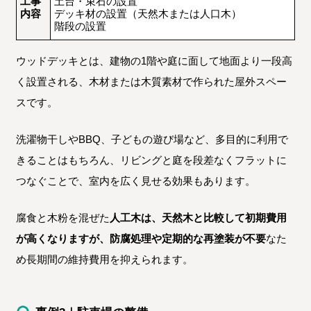
工事
土台・束石の設置
内容
デッキ材の設置（天然木または人口木）
階段の設置
ウッドデッキとは、建物の1階や庭に面して地面より一段高
く設置される、木材または木質素材で作られた屋外スペー
スです。
洗濯物干しやBBQ、子どもの遊び場など、多目的に利用で
きることはもちろん、リビングと庭を段差なくフラットに
つなぐことで、室内を広く見せる効果もあります。
腐食と木粉を混ぜた
人工木は、天然木と比較して初期費用
が高くなりますが、防腐処理や定期的な再塗装が不要
なた
め長期間の維持費用を抑えられます。