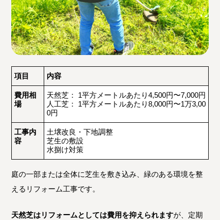
項目
内容
費用相
天然芝： 1平方メートルあたり4,500円〜7,000円
場
人工芝： 1平方メートルあたり8,000円〜1万3,00
0円
工事内
土壌改良・下地調整
容
芝生の敷設
水捌け対策
庭の一部または全体に芝生を敷き込み、緑のある環境を整
えるリフォーム工事です。
天然芝はリフォームとしては費用を抑えられます
が、定期