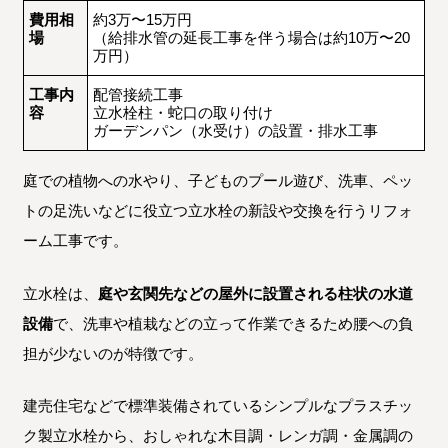
費用相
約3万〜15万円
場
（給排水管の延長工事を伴う場合は約10万〜20
万円）
工事内
配管接続工事
容
立水栓柱・蛇口の取り付け
ガーデンパン（水受け）の設置・排水工事
庭での植物への水やり、子どものプール遊び、洗車、ペッ
トの足洗いなどに役立つ立水栓の新設や交換を行うリフォ
ーム工事です。
立水栓は、
庭や玄関先などの屋外に設置される柱状の水道
設備
で、洗車や植栽などの立って作業できるため腰への負
担が少ないのが特徴です。
建売住宅などで標準装備されているシンプルなプラスチッ
ク製立水栓から、おしゃれな木目調・レンガ調・金属調の