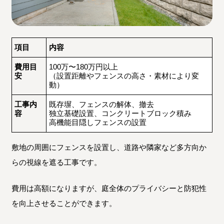
項目
内容
費用目
100万〜180万円以上
安
（設置距離やフェンスの高さ・素材により変
動）
工事内
既存塀、フェンスの解体、撤去
容
独立基礎設置、コンクリートブロック積み
高機能目隠しフェンスの設置
敷地の周囲にフェンスを設置し、道路や隣家など多方向か
らの視線を遮る工事です。
費用は高額になりますが、庭全体のプライバシーと防犯性
を向上させることができます。