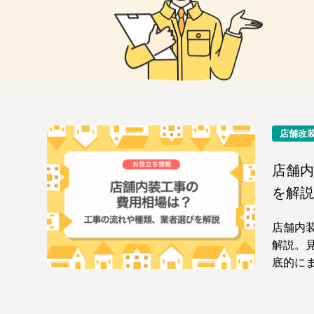
店舗改
店舗内
を解説
店舗内
解説。
底的に