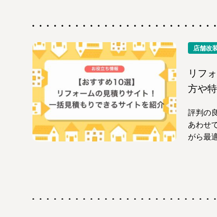
店舗改
リフォ
方や特
評判の
あわせ
がら最