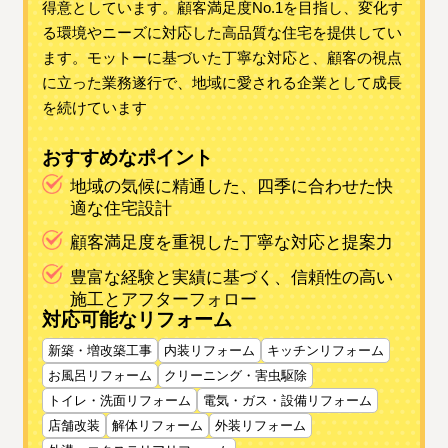
得意としています。顧客満足度No.1を目指し、変化す
る環境やニーズに対応した高品質な住宅を提供してい
ます。モットーに基づいた丁寧な対応と、顧客の視点
に立った業務遂行で、地域に愛される企業として成長
を続けています
おすすめなポイント
地域の気候に精通した、四季に合わせた快
適な住宅設計
顧客満足度を重視した丁寧な対応と提案力
豊富な経験と実績に基づく、信頼性の高い
施工とアフターフォロー
対応可能なリフォーム
新築・増改築工事
内装リフォーム
キッチンリフォーム
お風呂リフォーム
クリーニング・害虫駆除
トイレ・洗面リフォーム
電気・ガス・設備リフォーム
店舗改装
解体リフォーム
外装リフォーム