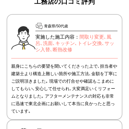
工務店の口コミ評判
青森県
50代歳
実施した施工内容：
間取り変更､風
呂､洗面､キッチン､トイレ交換､サッ
シ入替､断熱改修
親身にこちらの要望を聞いてくださった上で､担当者や
建築士より構造上難しい箇所や施工方法､金額を丁寧に
ご説明頂きました｡ 現場での打合せや確認もこまめに
してもらい､安心して任せられ､大変満足いくリフォー
ムとなりました｡ アフターメンテナンスの対応も非常
に迅速で東北企画にお願いして本当に良かったと思っ
ています｡