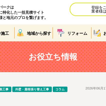
パークは
登録を
業者様
に特化した一括見積サイト
様と地元のプロを繋げます。
×施工
地域から探す
リフォーム
お役立ち情報
2026年06月1
装工事
外壁・屋根張り替え工事
コラム