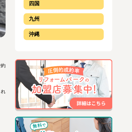
四国
九州
沖縄
で約
られ