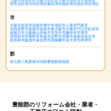
大阪市阿倍野区
大阪市生野区
大阪市西区
堺市美原区
堺市北区
堺市中区
堺市東区
堺市南区
堺市西区
堺市堺区
市
大阪市
吹田市
高槻市
豊中市
池田市
八尾市
門真市
河内長野市
箕面市
柏原市
東大阪市
大東市
守口市
松原市
寝屋川市
大阪狭山市
枚方市
茨木市
藤井寺市
堺市
岸和田市
羽曳野市
和泉市
交野市
貝塚市
泉南市
高石市
富田林市
阪南市
泉佐野市
四條畷市
泉大津市
摂津市
郡
泉北郡
三島郡
南河内郡
豊能郡
泉南郡
豊能郡のリフォーム会社・業者・