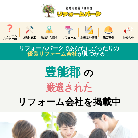
リフォーム
地域×施工
地域から探す
リフォーム
お役立ち情報
施工事例
お知らせ
パークとは
リフォームパークであなたにぴったりの
優良リフォーム会社
が見つかる！
豊能郡
の
厳選された
リフォーム会社を掲載中