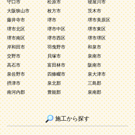
守口市
松原市
寝屋川市
大阪狭山市
枚方市
茨木市
藤井寺市
堺市
堺市美原区
堺市北区
堺市中区
堺市東区
堺市南区
堺市西区
堺市堺区
岸和田市
羽曳野市
和泉市
交野市
貝塚市
泉南市
高石市
富田林市
阪南市
泉佐野市
四條畷市
泉大津市
摂津市
泉北郡
三島郡
南河内郡
豊能郡
泉南郡
施工から探す