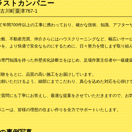
ラストカンパニー
川町粟津767-1
て年間700件以上の工事に携わっており、確かな技術、知識、アフター
全般、不動産売買、仲介さらにはハウスクリーニングなど、幅広いサー
いを、より快適で安全なものにするために、日々努力を惜しまず取り組
の専門知識を持った外壁劣化診断士をはじめ、足場作業主任者や一級建
経験をもとに、品質の高い施工をお届けしています。
依頼いただけるよう、細部にまでこだわり、真心を込めた対応を心掛け
ご質問にも丁寧にお答えし、最適な提案をさせていただきますので、お
パニーは、皆様の理想の住まい作りを全力でサポートいたします。