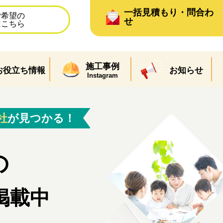
一括見積もり・問合わ
ご希望の
せ
はこちら
施工事例
お役立ち情報
お知らせ
Instagram
社
が見つかる！
の
掲載中