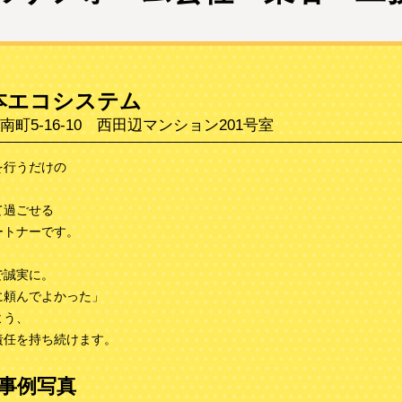
本エコシステム
町5-16-10 西田辺マンション201号室
を行うだけの
。
て過ごせる
ートナーです。
、
で誠実に。
に頼んでよかった」
よう、
責任を持ち続けます。
事例写真