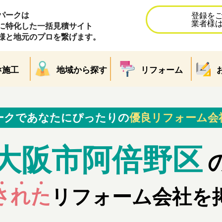
パークは
登録を
業者様
に特化した一括見積サイト
様と地元のプロを繋げます。
×施工
地域から探す
リフォーム
ークであなたにぴったりの
優良リフォーム会
大阪市阿倍野区
された
リフォーム会社を