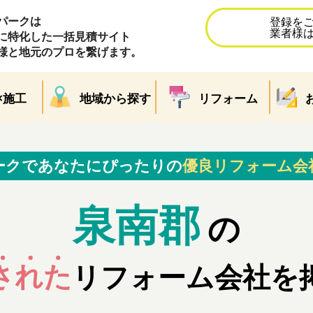
パークは
登録を
業者様
に特化した一括見積サイト
様と地元のプロを繋げます。
×施工
地域から探す
リフォーム
ークであなたにぴったりの
優良リフォーム会
泉南郡
の
された
リフォーム会社を