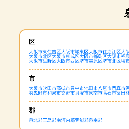
区
大阪市東住吉区
大阪市城東区
大阪市住之江区
大
大阪市北区
大阪市東成区
大阪市都島区
大阪市福
大阪市生野区
大阪市西区
堺市美原区
堺市北区
堺
市
大阪市
吹田市
高槻市
豊中市
池田市
八尾市
門真市
羽曳野市
和泉市
交野市
貝塚市
泉南市
高石市
富田
郡
泉北郡
三島郡
南河内郡
豊能郡
泉南郡