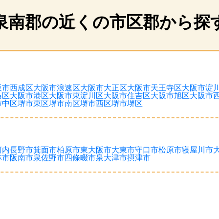
泉南郡の近くの市区郡から探
阪市西成区
大阪市浪速区
大阪市大正区
大阪市天王寺区
大阪市淀
島区
大阪市港区
大阪市東淀川区
大阪市住吉区
大阪市旭区
大阪市
市中区
堺市東区
堺市南区
堺市西区
堺市堺区
河内長野市
箕面市
柏原市
東大阪市
大東市
守口市
松原市
寝屋川市
林市
阪南市
泉佐野市
四條畷市
泉大津市
摂津市