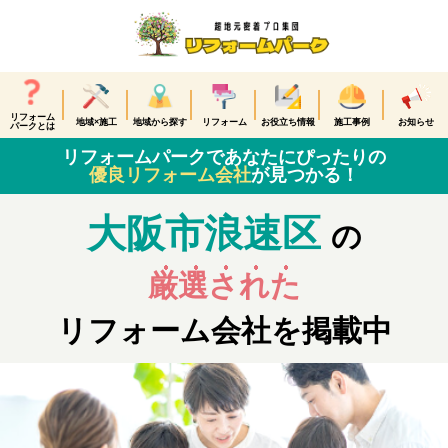
リフォーム
地域×施工
地域から探す
リフォーム
お役立ち情報
施工事例
お知らせ
パークとは
リフォームパークであなたにぴったりの
優良リフォーム会社
が見つかる！
大阪市浪速区
の
厳選された
リフォーム会社を掲載中