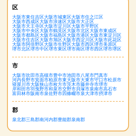
区
大阪市東住吉区
大阪市城東区
大阪市住之江区
大阪市西成区
大阪市浪速区
大阪市大正区
大阪市天王寺区
大阪市淀川区
大阪市平野区
大阪市中央区
大阪市鶴見区
大阪市北区
大阪市東成区
大阪市都島区
大阪市福島区
大阪市港区
大阪市東淀川区
大阪市住吉区
大阪市旭区
大阪市西淀川区
大阪市此花区
大阪市阿倍野区
大阪市生野区
大阪市西区
堺市美原区
堺市北区
堺市中区
堺市東区
堺市南区
堺市西区
堺市堺区
市
大阪市
吹田市
高槻市
豊中市
池田市
八尾市
門真市
河内長野市
箕面市
柏原市
東大阪市
大東市
守口市
松原市
寝屋川市
大阪狭山市
枚方市
茨木市
藤井寺市
堺市
岸和田市
羽曳野市
和泉市
交野市
貝塚市
泉南市
高石市
富田林市
阪南市
泉佐野市
四條畷市
泉大津市
摂津市
郡
泉北郡
三島郡
南河内郡
豊能郡
泉南郡