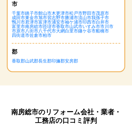
市
千葉市
銚子市
館山市
木更津市
松戸市
野田市
茂原市
成田市
東金市
旭市
習志野市
勝浦市
流山市
我孫子市
鴨川市
君津市
富津市
浦安市
袖ケ浦市
印西市
白井市
富里市
南房総市
匝瑳市
香取市
山武市
いすみ市
市川市
市原市
八街市
八千代市
大網白里市
鎌ケ谷市
船橋市
四街道市
佐倉市
柏市
郡
香取郡
山武郡
長生郡
印旛郡
安房郡
南房総市のリフォーム会社・業者・
工務店の口コミ評判