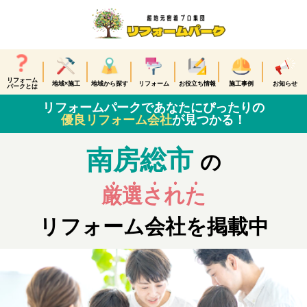
リフォーム
地域×施工
地域から探す
リフォーム
お役立ち情報
施工事例
お知らせ
パークとは
リフォームパークであなたにぴったりの
優良リフォーム会社
が見つかる！
南房総市
の
厳選された
リフォーム会社を掲載中