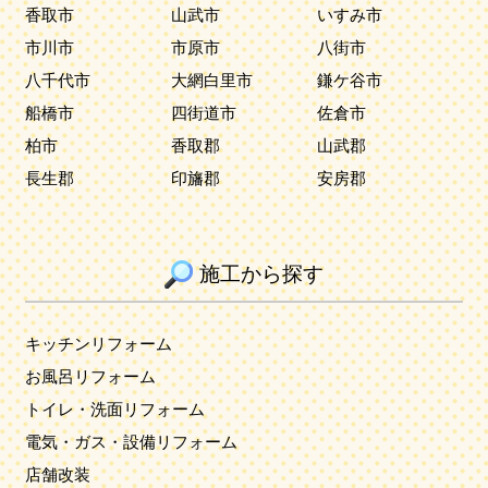
香取市
山武市
いすみ市
市川市
市原市
八街市
八千代市
大網白里市
鎌ケ谷市
船橋市
四街道市
佐倉市
柏市
香取郡
山武郡
長生郡
印旛郡
安房郡
施工から探す
キッチンリフォーム
お風呂リフォーム
トイレ・洗面リフォーム
電気・ガス・設備リフォーム
店舗改装