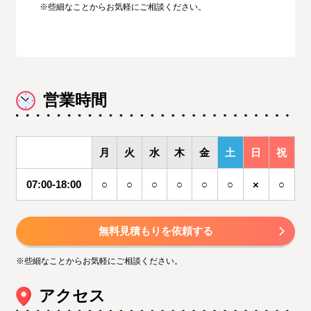
※些細なことからお気軽にご相談ください。
営業時間
月
火
水
木
金
土
日
祝
07:00-18:00
○
○
○
○
○
○
×
○
無料見積もりを依頼する
※些細なことからお気軽にご相談ください。
アクセス