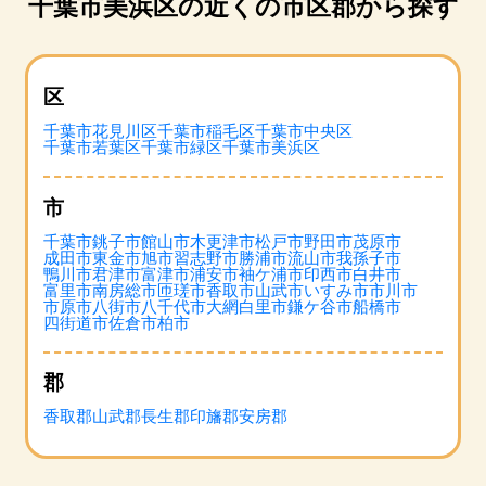
千葉市美浜区の近くの市区郡から探す
区
千葉市花見川区
千葉市稲毛区
千葉市中央区
千葉市若葉区
千葉市緑区
千葉市美浜区
市
千葉市
銚子市
館山市
木更津市
松戸市
野田市
茂原市
成田市
東金市
旭市
習志野市
勝浦市
流山市
我孫子市
鴨川市
君津市
富津市
浦安市
袖ケ浦市
印西市
白井市
富里市
南房総市
匝瑳市
香取市
山武市
いすみ市
市川市
市原市
八街市
八千代市
大網白里市
鎌ケ谷市
船橋市
四街道市
佐倉市
柏市
郡
香取郡
山武郡
長生郡
印旛郡
安房郡