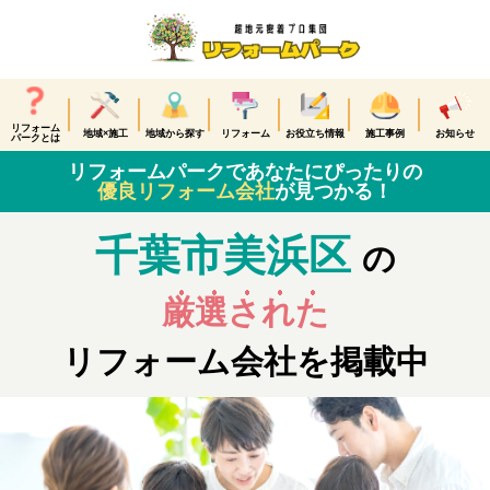
リフォーム
地域×施工
地域から探す
リフォーム
お役立ち情報
施工事例
お知らせ
パークとは
リフォームパークであなたにぴったりの
優良リフォーム会社
が見つかる！
千葉市美浜区
の
厳選された
リフォーム会社を掲載中