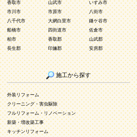
香取市
山武市
いすみ市
市川市
市原市
八街市
八千代市
大網白里市
鎌ケ谷市
船橋市
四街道市
佐倉市
柏市
香取郡
山武郡
長生郡
印旛郡
安房郡
施工から探す
外装リフォーム
クリーニング・害虫駆除
フルリフォーム・リノベーション
新築・増改築工事
キッチンリフォーム