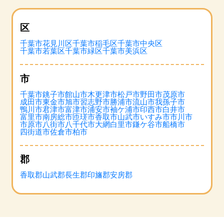
区
千葉市花見川区
千葉市稲毛区
千葉市中央区
千葉市若葉区
千葉市緑区
千葉市美浜区
市
千葉市
銚子市
館山市
木更津市
松戸市
野田市
茂原市
成田市
東金市
旭市
習志野市
勝浦市
流山市
我孫子市
鴨川市
君津市
富津市
浦安市
袖ケ浦市
印西市
白井市
富里市
南房総市
匝瑳市
香取市
山武市
いすみ市
市川市
市原市
八街市
八千代市
大網白里市
鎌ケ谷市
船橋市
四街道市
佐倉市
柏市
郡
香取郡
山武郡
長生郡
印旛郡
安房郡