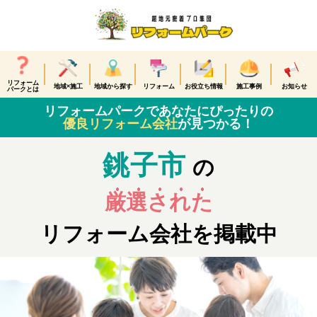
リフォーム
地域×施工
地域から探す
リフォーム
お役立ち情報
施工事例
お知らせ
パークとは
リフォームパークであなたにぴったりの
優良リフォーム会社
が見つかる！
銚子市
の
厳選された
リフォーム会社を掲載中