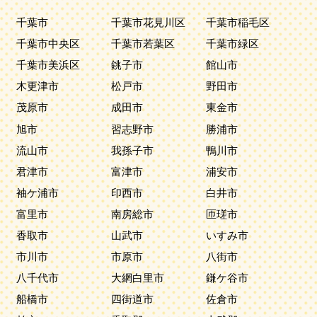
千葉市
千葉市花見川区
千葉市稲毛区
千葉市中央区
千葉市若葉区
千葉市緑区
千葉市美浜区
銚子市
館山市
木更津市
松戸市
野田市
茂原市
成田市
東金市
旭市
習志野市
勝浦市
流山市
我孫子市
鴨川市
君津市
富津市
浦安市
袖ケ浦市
印西市
白井市
富里市
南房総市
匝瑳市
香取市
山武市
いすみ市
市川市
市原市
八街市
八千代市
大網白里市
鎌ケ谷市
船橋市
四街道市
佐倉市