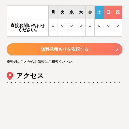
月
火
水
木
金
土
日
祝
直接お問い合わせ
○
○
○
○
○
○
○
○
ください｡
無料見積もりを依頼する
※些細なことからお気軽にご相談ください。
アクセス