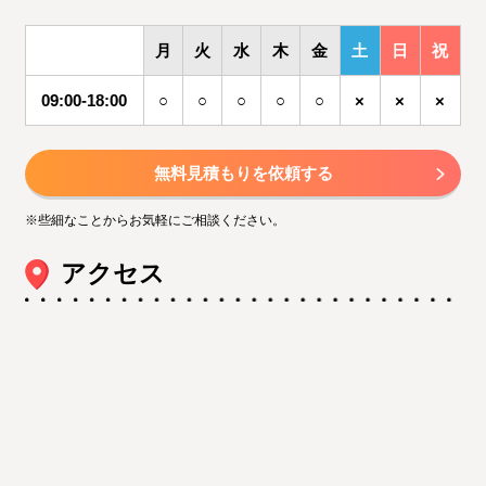
月
火
水
木
金
土
日
祝
09:00-18:00
○
○
○
○
○
×
×
×
無料見積もりを依頼する
※些細なことからお気軽にご相談ください。
アクセス