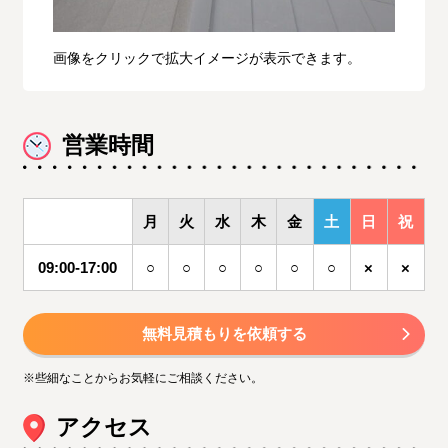
画像をクリックで拡大イメージが表示できます。
営業時間
月
火
水
木
金
土
日
祝
09:00-17:00
○
○
○
○
○
○
×
×
無料見積もりを依頼する
※些細なことからお気軽にご相談ください。
アクセス