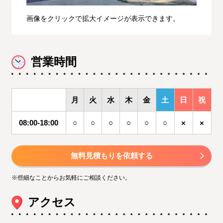
画像をクリックで拡大イメージが表示できます。
営業時間
月
火
水
木
金
土
日
祝
08:00-18:00
○
○
○
○
○
○
×
×
無料見積もりを依頼する
※些細なことからお気軽にご相談ください。
アクセス