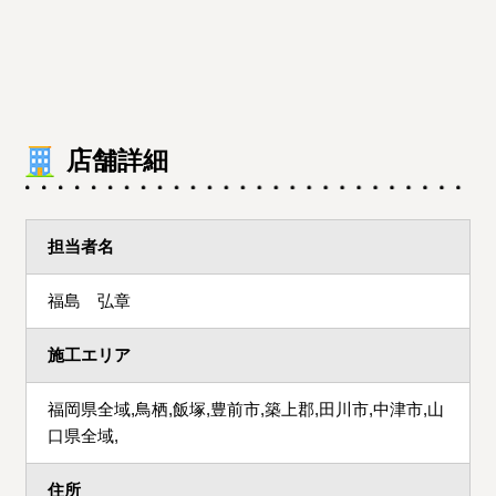
店舗詳細
担当者名
福島 弘章
施工エリア
福岡県全域,鳥栖,飯塚,豊前市,築上郡,田川市,中津市,山
口県全域,
住所