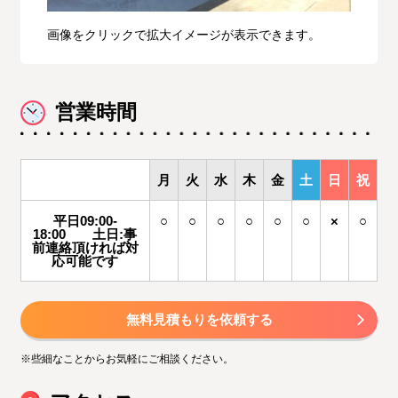
画像をクリックで拡大イメージが表示できます。
営業時間
月
火
水
木
金
土
日
祝
平日09:00-
○
○
○
○
○
○
×
○
18:00 土日:事
前連絡頂ければ対
応可能です
無料見積もりを依頼する
※些細なことからお気軽にご相談ください。