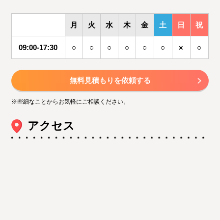
月
火
水
木
金
土
日
祝
09:00-17:30
○
○
○
○
○
○
×
○
無料見積もりを依頼する
※些細なことからお気軽にご相談ください。
アクセス