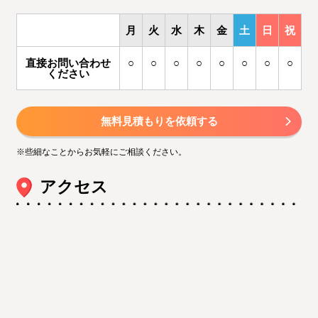
月
火
水
木
金
土
日
祝
直接お問い合わせ
○
○
○
○
○
○
○
○
ください
無料見積もりを依頼する
※些細なことからお気軽にご相談ください。
アクセス