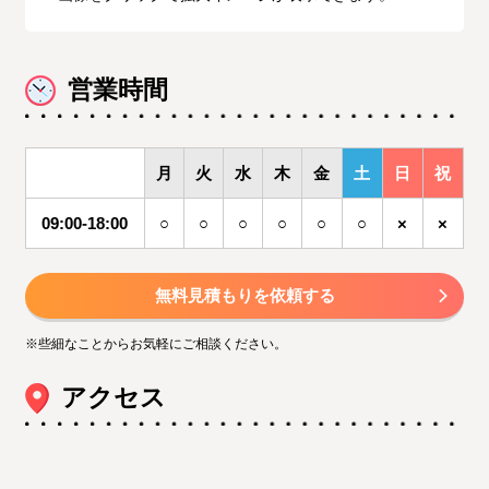
営業時間
月
火
水
木
金
土
日
祝
09:00-18:00
○
○
○
○
○
○
×
×
無料見積もりを依頼する
※些細なことからお気軽にご相談ください。
アクセス