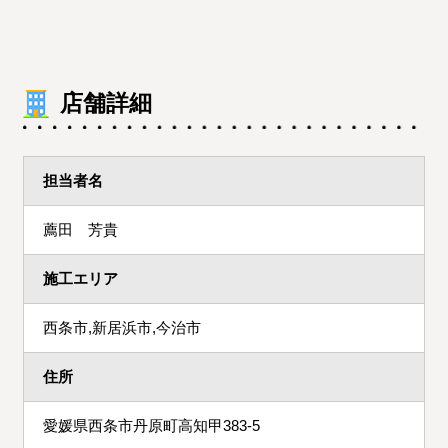
店舗詳細
担当者名
薦田 芳貴
施工エリア
西条市,新居浜市,今治市
住所
愛媛県西条市丹原町高知甲383-5