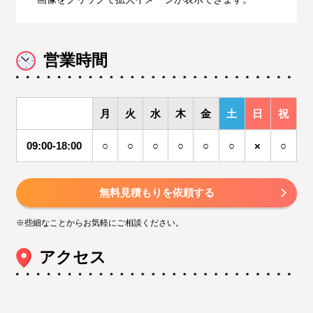
営業時間
月
火
水
木
金
土
日
祝
09:00-18:00
○
○
○
○
○
○
×
○
無料見積もりを依頼する
※些細なことからお気軽にご相談ください。
アクセス