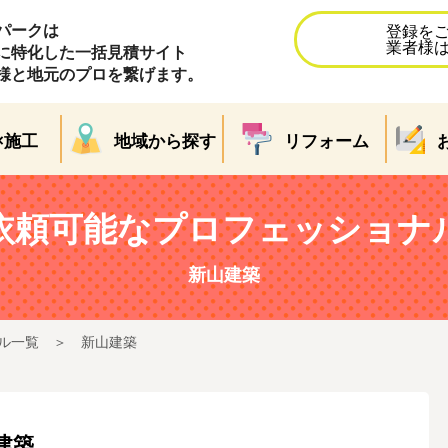
パークは
登録を
業者様
に特化した一括見積サイト
様と地元のプロを繋げます。
×施工
地域から探す
リフォーム
依頼可能なプロフェッショナ
新山建築
ル一覧
新山建築
建築