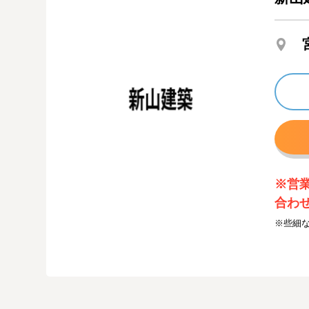
※営
合わ
※些細