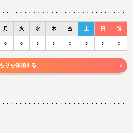
月
火
水
木
金
土
日
祝
○
○
○
○
○
○
○
○
もりを依頼する