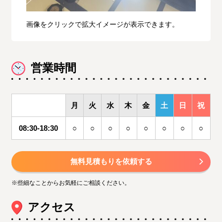
画像をクリックで拡大イメージが表示できます。
営業時間
月
火
水
木
金
土
日
祝
08:30-18:30
○
○
○
○
○
○
○
○
無料見積もりを依頼する
※些細なことからお気軽にご相談ください。
アクセス