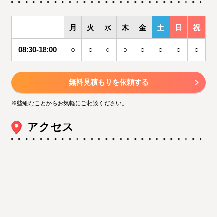
月
火
水
木
金
土
日
祝
08:30-18:00
○
○
○
○
○
○
○
○
無料見積もりを依頼する
※些細なことからお気軽にご相談ください。
アクセス