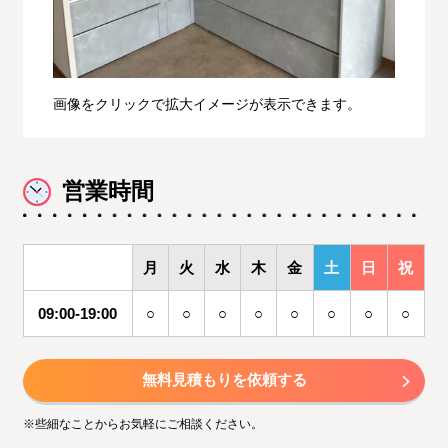
画像をクリックで拡大イメージが表示できます。
営業時間
月
火
水
木
金
土
日
祝
09:00-19:00
○
○
○
○
○
○
○
○
無料見積もりを依頼する
※些細なことからお気軽にご相談ください。