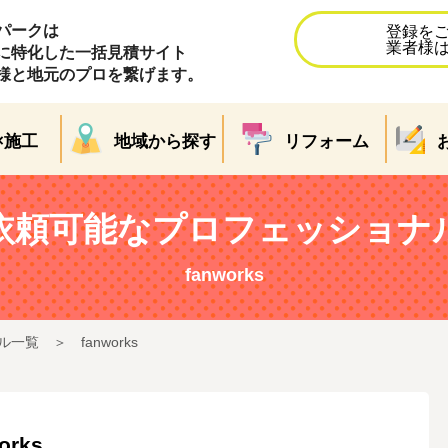
パークは
登録を
業者様
に特化した一括見積サイト
様と地元のプロを繋げます。
×施工
地域から探す
リフォーム
依頼可能なプロフェッショナ
fanworks
ル一覧
fanworks
orks