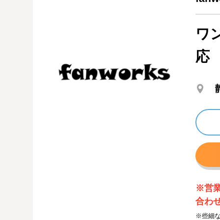
ワ
応
※営
合わ
※些細