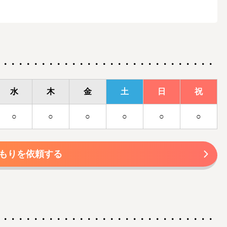
水
木
金
土
日
祝
○
○
○
○
○
○
もりを依頼する