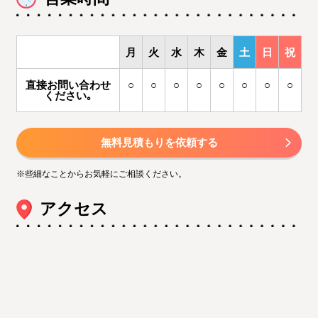
月
火
水
木
金
土
日
祝
直接お問い合わせ
○
○
○
○
○
○
○
○
ください｡
無料見積もりを依頼する
※些細なことからお気軽にご相談ください。
アクセス