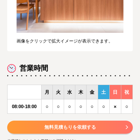
画像をクリックで拡大イメージが表示できます。
営業時間
月
火
水
木
金
土
日
祝
08:00-18:00
○
○
○
○
○
○
×
○
無料見積もりを依頼する