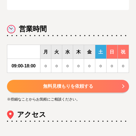
営業時間
月
火
水
木
金
土
日
祝
09:00-18:00
○
○
○
○
○
○
○
○
無料見積もりを依頼する
※些細なことからお気軽にご相談ください。
アクセス