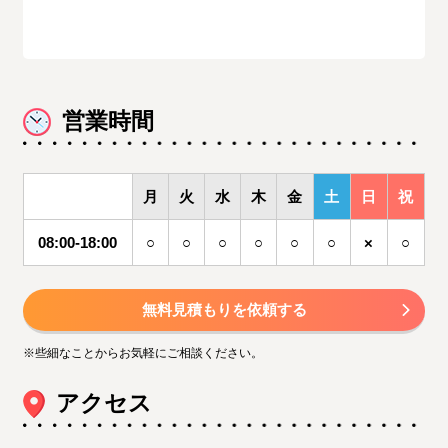
営業時間
月
火
水
木
金
土
日
祝
08:00-18:00
○
○
○
○
○
○
×
○
無料見積もりを依頼する
※些細なことからお気軽にご相談ください。
アクセス