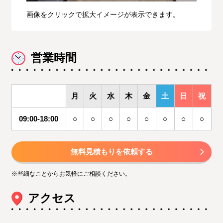
画像をクリックで拡大イメージが表示できます。
営業時間
月
火
水
木
金
土
日
祝
09:00-18:00
○
○
○
○
○
○
○
○
無料見積もりを依頼する
※些細なことからお気軽にご相談ください。
アクセス