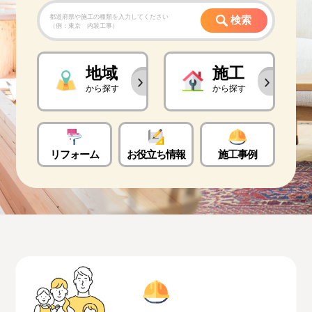
都道府県や施工の種類を入力してください
検索
（例：東京 内装工事）
地域
施工
から探す
から探す
リフォーム
お役立ち情報
施工事例