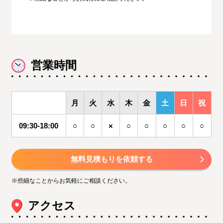
営業時間
月
火
水
木
金
土
日
祝
09:30-18:00
○
○
×
○
○
○
○
○
無料見積もりを依頼する
※些細なことからお気軽にご相談ください。
アクセス