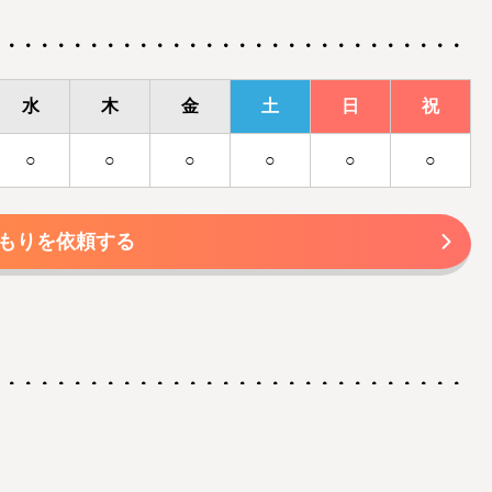
水
木
金
土
日
祝
○
○
○
○
○
○
もりを依頼する