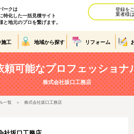
パークは
登録を
業者様
に特化した一括見積サイト
様と地元のプロを繋げます。
×施工
地域から探す
リフォーム
依頼可能なプロフェッショナ
株式会社坂口工務店
ル一覧
株式会社坂口工務店
会社坂口工務店