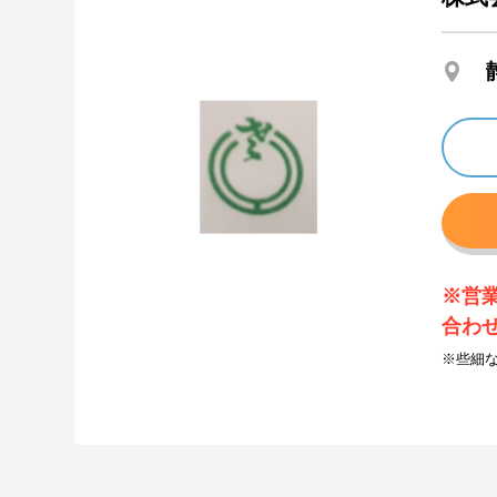
※営
合わ
※些細