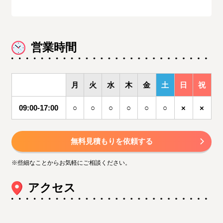
営業時間
月
火
水
木
金
土
日
祝
09:00-17:00
○
○
○
○
○
○
×
×
無料見積もりを依頼する
※些細なことからお気軽にご相談ください。
アクセス