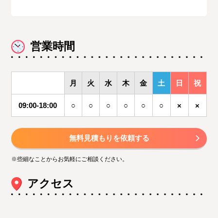
営業時間
月
火
水
木
金
土
日
祝
09:00‐18:00
○
○
○
○
○
○
×
×
無料見積もりを依頼する
※些細なことからお気軽にご相談ください。
アクセス