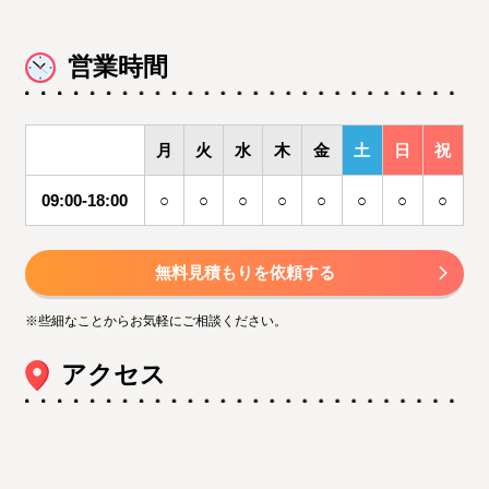
営業時間
月
火
水
木
金
土
日
祝
09:00-18:00
○
○
○
○
○
○
○
○
無料見積もりを依頼する
※些細なことからお気軽にご相談ください。
アクセス