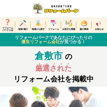
リフォーム
地域×施工
地域から探す
リフォーム
お役立ち情報
施工事例
お知らせ
パークとは
リフォームパークであなたにぴったりの
優良リフォーム会社
が見つかる！
倉敷市
の
厳選された
リフォーム会社を掲載中