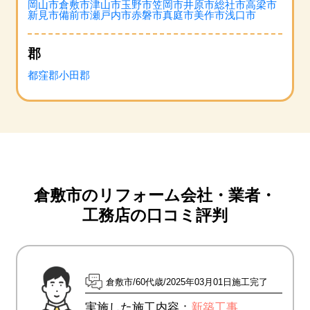
岡山市
倉敷市
津山市
玉野市
笠岡市
井原市
総社市
高梁市
新見市
備前市
瀬戸内市
赤磐市
真庭市
美作市
浅口市
郡
都窪郡
小田郡
倉敷市のリフォーム会社・業者・
工務店の口コミ評判
倉敷市
60代歳
2025年03月01日施工完了
実施した施工内容：
新築工事