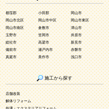
都窪郡
小田郡
岡山市
岡山市北区
岡山市中区
岡山市東区
岡山市南区
倉敷市
津山市
玉野市
笠岡市
井原市
総社市
高梁市
新見市
備前市
瀬戸内市
赤磐市
真庭市
美作市
浅口市
施工から探す
店舗改装
解体リフォーム
外溝・エクステリアリフォーム