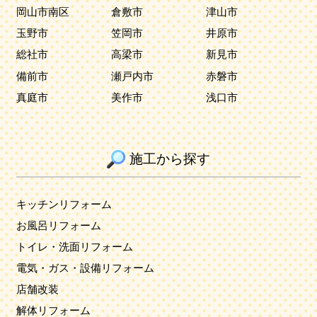
岡山市南区
倉敷市
津山市
玉野市
笠岡市
井原市
総社市
高梁市
新見市
備前市
瀬戸内市
赤磐市
真庭市
美作市
浅口市
施工から探す
キッチンリフォーム
お風呂リフォーム
トイレ・洗面リフォーム
電気・ガス・設備リフォーム
店舗改装
解体リフォーム