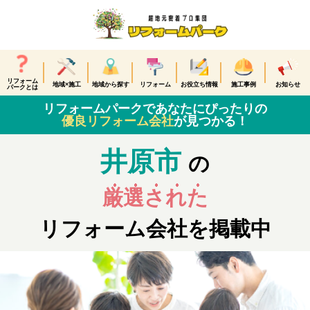
リフォーム
地域×施工
地域から探す
リフォーム
お役立ち情報
施工事例
お知らせ
パークとは
リフォームパークであなたにぴったりの
優良リフォーム会社
が見つかる！
井原市
の
厳選された
リフォーム会社を掲載中