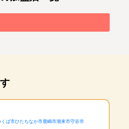
探す
つくば市
ひたちなか市
鹿嶋市
潮来市
守谷市