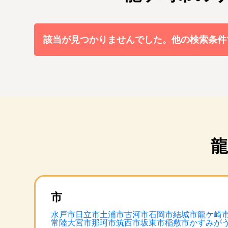
該当が見つかりませんでした。他の検索条件
龍
市
水戸市
日立市
土浦市
古河市
石岡市
結城市
龍ケ崎
常陸大宮市
那珂市
筑西市
坂東市
稲敷市
かすみが