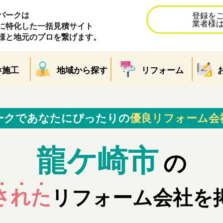
パークは
登録を
業者様
に特化した一括見積サイト
様と地元のプロを繋げます。
×施工
地域から探す
リフォーム
ークであなたにぴったりの
優良リフォーム会
龍ケ崎市
の
された
リフォーム会社を