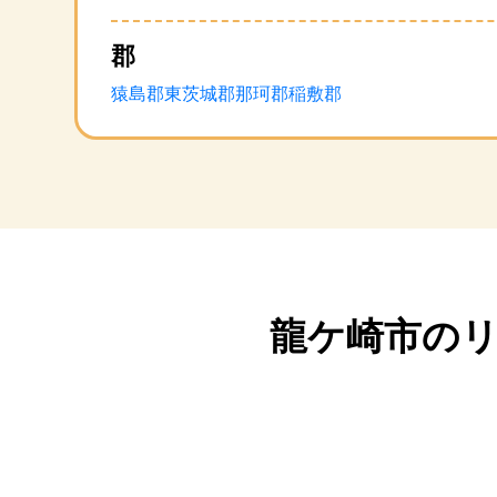
郡
猿島郡
東茨城郡
那珂郡
稲敷郡
龍ケ崎市の