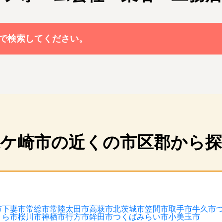
で検索してください。
ケ崎市の近くの市区郡から
市
下妻市
常総市
常陸太田市
高萩市
北茨城市
笠間市
取手市
牛久市
うら市
桜川市
神栖市
行方市
鉾田市
つくばみらい市
小美玉市