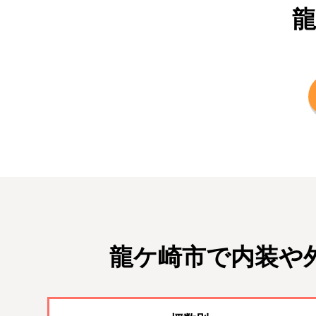
龍
龍ケ崎市で内装や