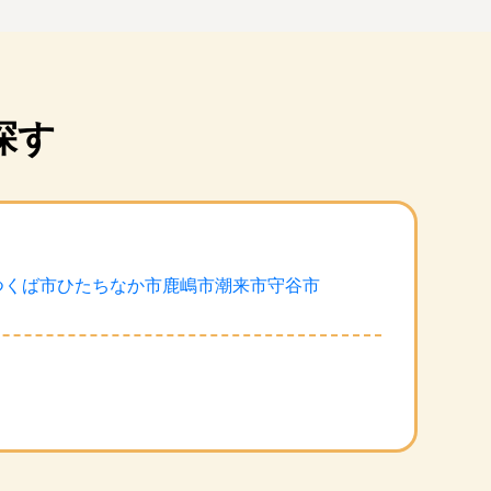
探す
つくば市
ひたちなか市
鹿嶋市
潮来市
守谷市