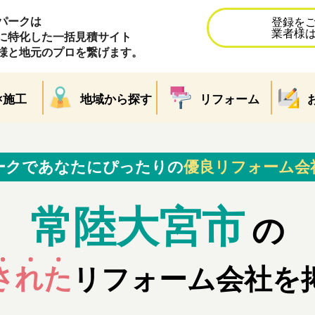
パークは
登録を
業者様
に特化した一括見積サイト
様と地元のプロを繋げます。
×施工
地域から探す
リフォーム
ークであなたにぴったりの
優良リフォーム会
常陸大宮市
の
された
リフォーム会社を