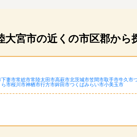
陸大宮市の近くの市区郡から
市
下妻市
常総市
常陸太田市
高萩市
北茨城市
笠間市
取手市
牛久市
うら市
桜川市
神栖市
行方市
鉾田市
つくばみらい市
小美玉市