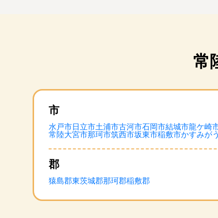
常
市
水戸市
日立市
土浦市
古河市
石岡市
結城市
龍ケ崎
常陸大宮市
那珂市
筑西市
坂東市
稲敷市
かすみが
郡
猿島郡
東茨城郡
那珂郡
稲敷郡