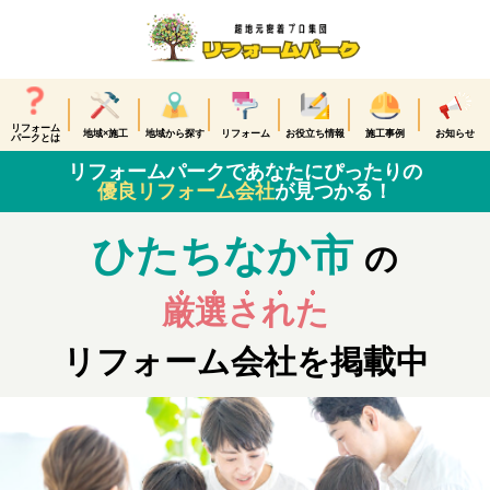
リフォーム
地域×施工
地域から探す
リフォーム
お役立ち情報
施工事例
お知らせ
パークとは
リフォームパークであなたにぴったりの
優良リフォーム会社
が見つかる！
ひたちなか市
の
厳選された
リフォーム会社を掲載中