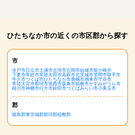
ひたちなか市の近くの市区郡から探す
市
水戸市
日立市
土浦市
古河市
石岡市
結城市
龍ケ崎市
下妻市
常総市
常陸太田市
高萩市
北茨城市
笠間市
取手市
牛久市
つくば市
ひたちなか市
鹿嶋市
潮来市
守谷市
常陸大宮市
那珂市
筑西市
坂東市
稲敷市
かすみがうら市
桜川市
神栖市
行方市
鉾田市
つくばみらい市
小美玉市
郡
猿島郡
東茨城郡
那珂郡
稲敷郡