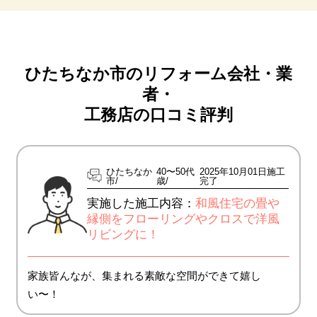
ひたちなか市のリフォーム会社・業
者・
工務店の口コミ評判
ひたちなか
40〜50代
2025年10月01日施工
市
歳
完了
実施した施工内容：
和風住宅の畳や
縁側をフローリングやクロスで洋風
リビングに！
家族皆んなが、集まれる素敵な空間ができて嬉し
い〜！