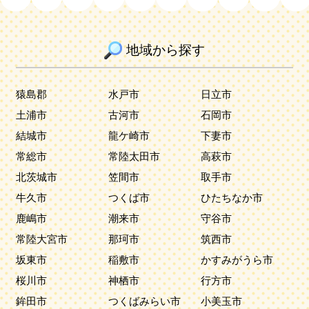
地域から探す
猿島郡
水戸市
日立市
土浦市
古河市
石岡市
結城市
龍ケ崎市
下妻市
常総市
常陸太田市
高萩市
北茨城市
笠間市
取手市
牛久市
つくば市
ひたちなか市
鹿嶋市
潮来市
守谷市
常陸大宮市
那珂市
筑西市
坂東市
稲敷市
かすみがうら市
桜川市
神栖市
行方市
鉾田市
つくばみらい市
小美玉市