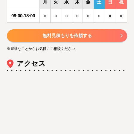
月
火
水
木
金
土
日
祝
09:00-18:00
○
○
○
○
○
○
×
×
無料見積もりを依頼する
※些細なことからお気軽にご相談ください。
アクセス