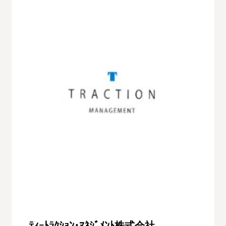
ﾃｨｰﾄﾗｸｼｮﾝ･ﾏﾈｼﾞﾒﾝﾄ株式会社