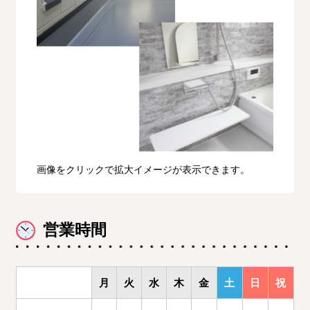
画像をクリックで拡大イメージが表示できます。
営業時間
月
火
水
木
金
土
日
祝