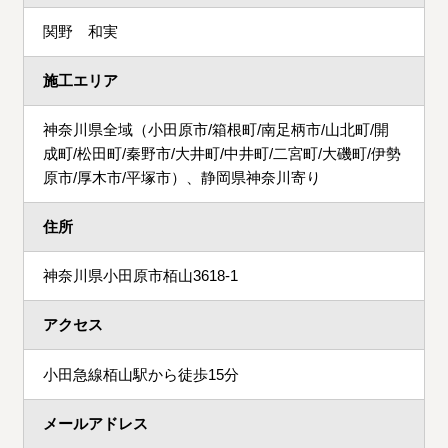
関野 和実
施工エリア
神奈川県全域（小田原市/箱根町/南足柄市/山北町/開
成町/松田町/秦野市/大井町/中井町/二宮町/大磯町/伊勢
原市/厚木市/平塚市）、静岡県神奈川寄り
住所
神奈川県小田原市栢山3618-1
アクセス
小田急線栢山駅から徒歩15分
メールアドレス