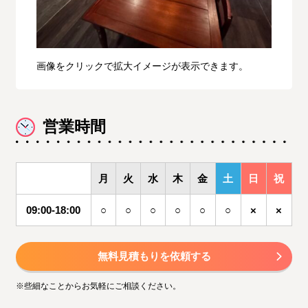
画像をクリックで拡大イメージが表示できます。
営業時間
月
火
水
木
金
土
日
祝
09:00-18:00
○
○
○
○
○
○
×
×
無料見積もりを依頼する
※些細なことからお気軽にご相談ください。