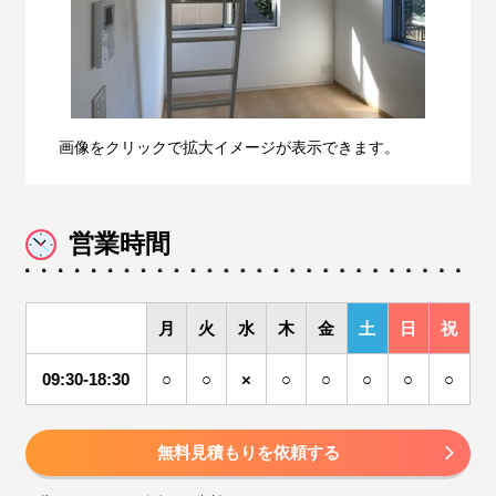
画像をクリックで拡大イメージが表示できます。
営業時間
月
火
水
木
金
土
日
祝
09:30-18:30
○
○
×
○
○
○
○
○
無料見積もりを依頼する