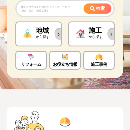
都道府県や施工の種類を入力してください
検索
（例：東京 内装工事）
地域
施工
から探す
から探す
リフォーム
お役立ち情報
施工事例