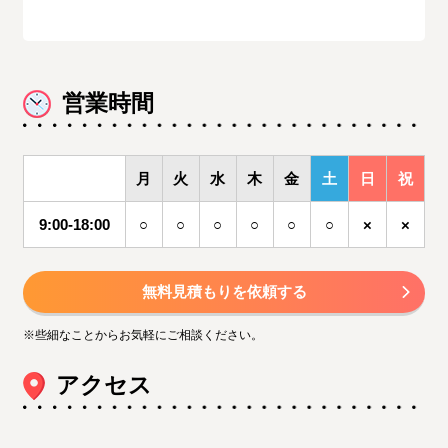
営業時間
月
火
水
木
金
土
日
祝
9:00-18:00
○
○
○
○
○
○
×
×
無料見積もりを依頼する
※些細なことからお気軽にご相談ください。
アクセス